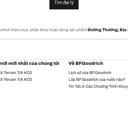
Tìm đại lý
drich theo mùa, phân khúc hoặc dòng sản phẩm
Đường Thường, Địa 
mới mới nhất của chúng tôi
Về BFGoodrich
l-Terrain T/A KO2
Lịch sử của BFGoodrich
l-Terrain T/A KO3
Lốp BFGoodrich của nước nào?
Tin Tức & Các Chương Trình Khu
Chính sách bảo mật
Điều khoản sử dụng
© Bản quyền Michelin 2026. Bản quyền đã được bảo hộ