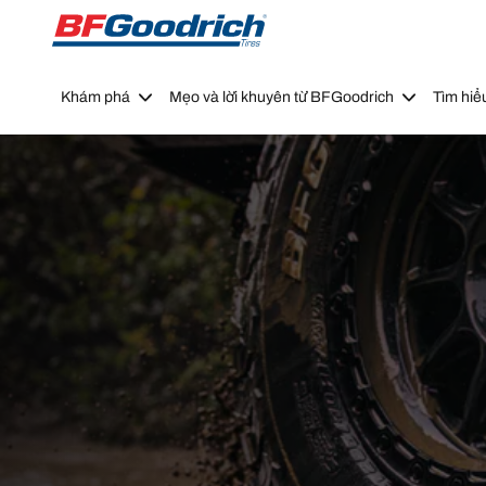
Go to page content
Go to page navigation
Khám phá
Mẹo và lời khuyên từ BFGoodrich
Tìm hiể