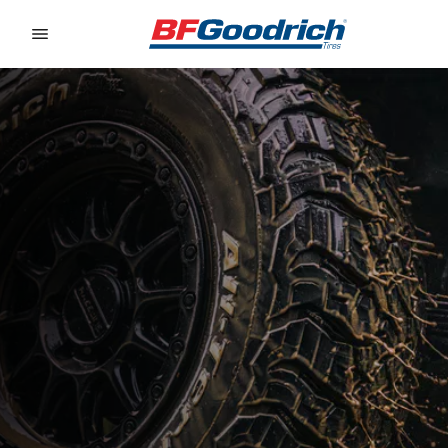
Go to page content
Go to page navigation