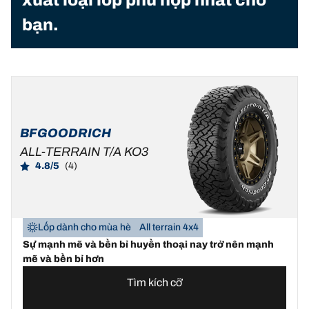
xuất loại lốp phù hợp nhất cho
bạn.
BFGOODRICH
ALL-TERRAIN T/A KO3
4.8/5
(4)
Lốp dành cho mùa hè
All terrain 4x4
Sự mạnh mẽ và bền bỉ huyền thoại nay trở nên mạnh
mẽ và bền bỉ hơn
Tìm kích cỡ