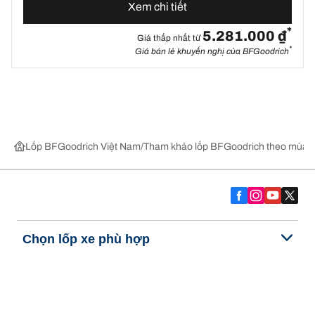
Xem chi tiết
*
5.281.000 ₫
Giá thấp nhất từ
*
Giá bán lẻ khuyến nghị của BFGoodrich
Lốp BFGoodrich Việt Nam
Tham khảo lốp BFGoodrich theo mùa,
Chọn lốp xe phù hợp
Những đổi mới mới nhất của chúng tôi
Về BFGoodrich