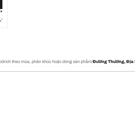
*
₫
*
h
drich theo mùa, phân khúc hoặc dòng sản phẩm
Đường Thường, Địa 
mới mới nhất của chúng tôi
Về BFGoodrich
l-Terrain T/A KO2
Lịch sử của BFGoodrich
l-Terrain T/A KO3
Lốp BFGoodrich của nước nào?
Tin Tức & Các Chương Trình Khu
Cấu hình lốp của 