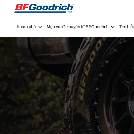
Go to page content
Go to page navigation
Khám phá
Mẹo và lời khuyên từ BFGoodrich
Tìm hiể