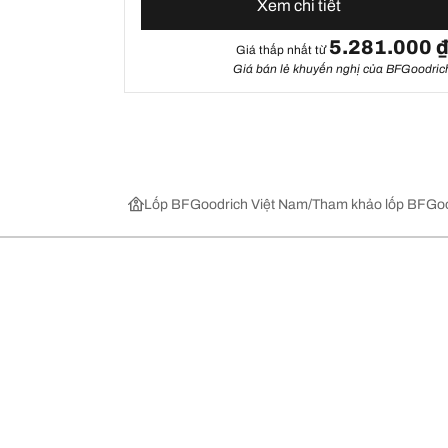
Xem chi tiết
5.281.000 
Giá thấp nhất từ
Giá bán lẻ khuyến nghị của BFGoodric
Lốp BFGoodrich Việt Nam
Tham khảo lốp BFGoo
Chọn lốp xe phù hợp
Những đổi 
Tìm lốp theo phân loại và dòng sản phẩm
BFGoodrich Al
Tìm lốp theo nhà sản xuất xe
BFGoodrich Al
Xem tất cả các kích cỡ mâm xe
Tất cả các lốp