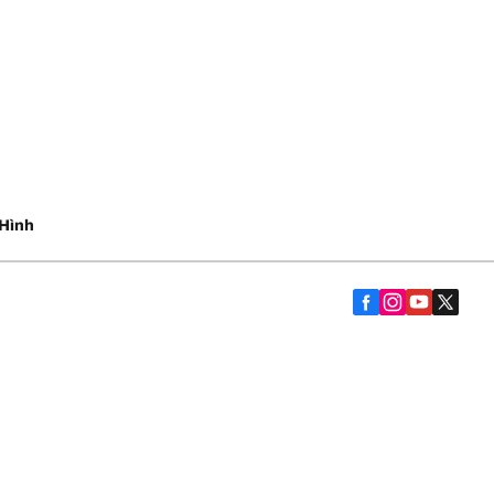
Hình
Trợ giúp và lời khuyên
Liên hệ
Chính sách bảo hành
yến Mại
bạn