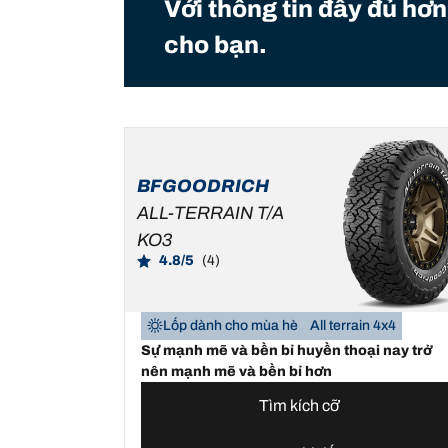
Với thông tin đầy đủ hơn
cho bạn.
BFGOODRICH
ALL-TERRAIN T/A
KO3
4.8/5
(4)
Lốp dành cho mùa hè
All terrain 4x4
Sự mạnh mẽ và bền bỉ huyền thoại nay trở
nên mạnh mẽ và bền bỉ hơn
Tìm kích cỡ