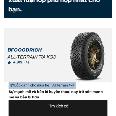
xuất loại lốp phù hợp nhất cho
bạn.
BFGOODRICH
ALL-TERRAIN T/A KO3
4.8/5
(4)
Lốp dành cho mùa hè
All terrain 4x4
Sự mạnh mẽ và bền bỉ huyền thoại nay trở nên mạnh
mẽ và bền bỉ hơn
Tìm kích cỡ