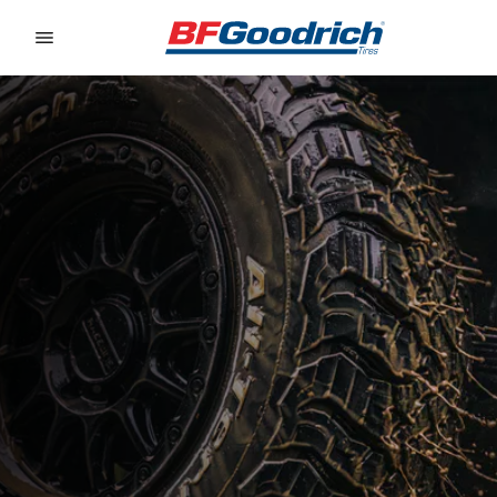
Go to page content
Go to page navigation