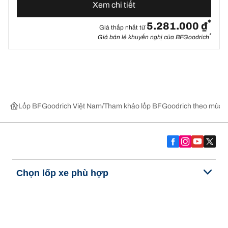
Xem chi tiết
*
5.281.000 ₫
Giá thấp nhất từ
*
Giá bán lẻ khuyến nghị của BFGoodrich
Lốp BFGoodrich Việt Nam
Tham khảo lốp BFGoodrich theo mùa,
Chọn lốp xe phù hợp
Những đổi mới mới nhất của chúng tôi
Về BFGoodrich