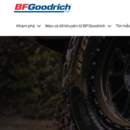
Go to page content
Go to page navigation
Khám phá
Mẹo và lời khuyên từ BFGoodrich
Tìm hiể