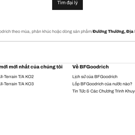
Tìm đại lý
drich theo mùa, phân khúc hoặc dòng sản phẩm
Đường Thường, Địa 
mới mới nhất của chúng tôi
Về BFGoodrich
l-Terrain T/A KO2
Lịch sử của BFGoodrich
l-Terrain T/A KO3
Lốp BFGoodrich của nước nào?
Tin Tức & Các Chương Trình Khu
Chính sách bảo mật
Điều khoản sử dụng
© Bản quyền Michelin 2026. Bản quyền đã được bảo hộ