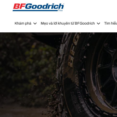
Go to page content
Go to page navigation
Khám phá
Mẹo và lời khuyên từ BFGoodrich
Tìm hiể