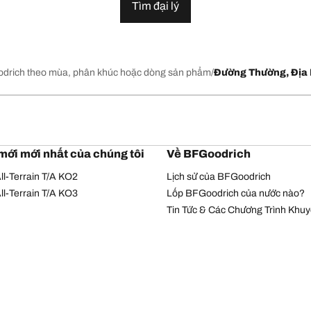
Tìm đại lý
drich theo mùa, phân khúc hoặc dòng sản phẩm
Đường Thường, Địa 
mới mới nhất của chúng tôi
Về BFGoodrich
l-Terrain T/A KO2
Lịch sử của BFGoodrich
l-Terrain T/A KO3
Lốp BFGoodrich của nước nào?
Tin Tức & Các Chương Trình Khu
Chính sách bảo mật
Điều khoản sử dụng
© Bản quyền Michelin 2026. Bản quyền đã được bảo hộ