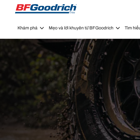
Go to page content
Go to page navigation
Khám phá
Mẹo và lời khuyên từ BFGoodrich
Tìm hiể