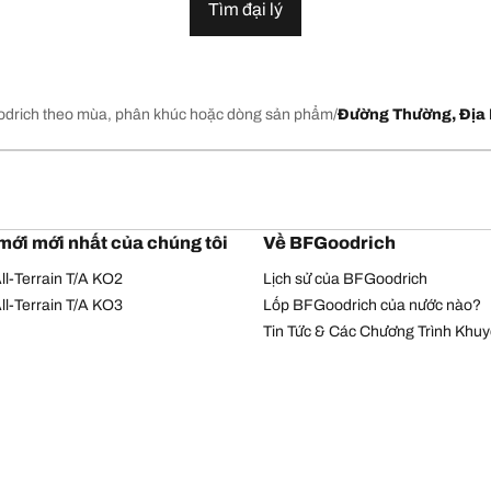
Tìm đại lý
drich theo mùa, phân khúc hoặc dòng sản phẩm
Đường Thường, Địa 
mới mới nhất của chúng tôi
Về BFGoodrich
l-Terrain T/A KO2
Lịch sử của BFGoodrich
l-Terrain T/A KO3
Lốp BFGoodrich của nước nào?
Tin Tức & Các Chương Trình Khu
Chính sách bảo mật
Điều khoản sử dụng
© Bản quyền Michelin 2026. Bản quyền đã được bảo hộ