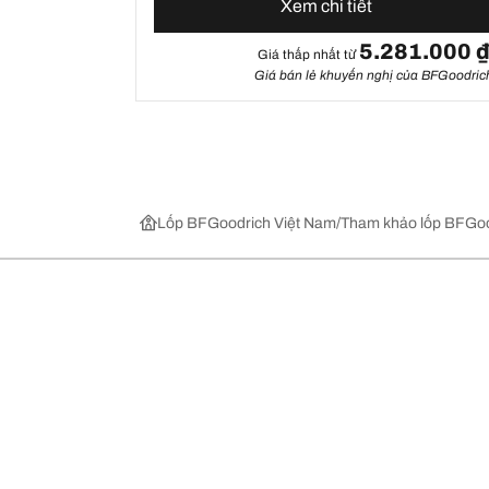
Xem chi tiết
5.281.000 
Giá thấp nhất từ
Giá bán lẻ khuyến nghị của BFGoodric
Lốp BFGoodrich Việt Nam
Tham khảo lốp BFGoo
Chọn lốp xe phù hợp
Những đổi 
Tìm lốp theo phân loại và dòng sản phẩm
BFGoodrich Al
Tìm lốp theo nhà sản xuất xe
BFGoodrich Al
Xem tất cả các kích cỡ mâm xe
Tất cả các lốp