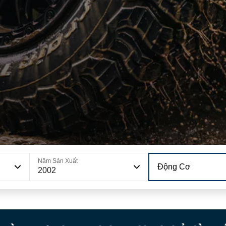
Năm Sản Xuất
Động Cơ
2002