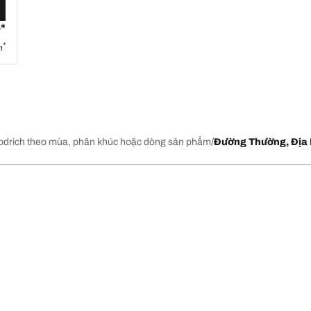
*
₫
*
h
drich theo mùa, phân khúc hoặc dòng sản phẩm
Đường Thường, Địa 
mới mới nhất của chúng tôi
Về BFGoodrich
l-Terrain T/A KO2
Lịch sử của BFGoodrich
l-Terrain T/A KO3
Lốp BFGoodrich của nước nào?
Tin Tức & Các Chương Trình Khu
Cấu hình lốp của 