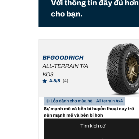
Với thông tin đầy đủ hơn
cho bạn.
BFGOODRICH
ALL-TERRAIN T/A
KO3
4.8/5
(4)
Lốp dành cho mùa hè
All terrain 4x4
Sự mạnh mẽ và bền bỉ huyền thoại nay trở
nên mạnh mẽ và bền bỉ hơn
Tìm kích cỡ