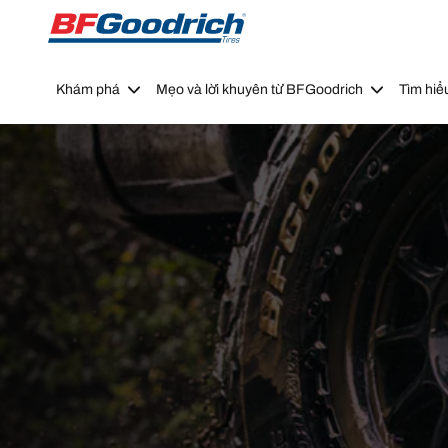
Go to page content
Go to page navigation
Khám phá
Mẹo và lời khuyên từ BFGoodrich
Tìm hiể