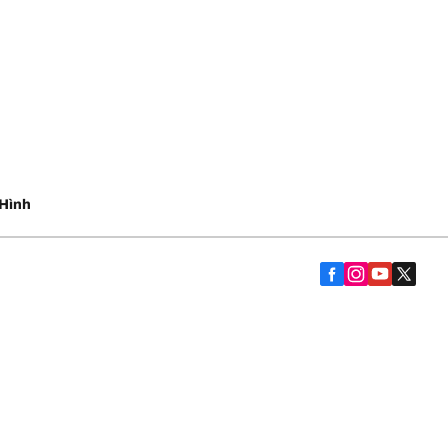
Hình
Trợ giúp và lời khuyên
Liên hệ
Chính sách bảo hành
yến Mại
bạn