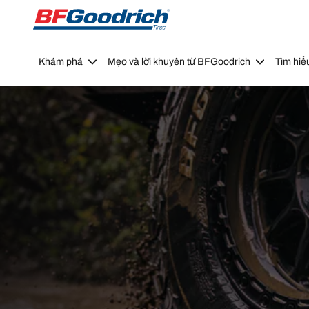
Go to page content
Go to page navigation
Khám phá
Mẹo và lời khuyên từ BFGoodrich
Tìm hiể