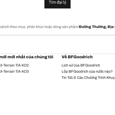
Tìm đại lý
drich theo mùa, phân khúc hoặc dòng sản phẩm
Đường Thường, Địa 
mới mới nhất của chúng tôi
Về BFGoodrich
l-Terrain T/A KO2
Lịch sử của BFGoodrich
l-Terrain T/A KO3
Lốp BFGoodrich của nước nào?
Tin Tức & Các Chương Trình Khu
Chính sách bảo mật
Điều khoản sử dụng
© Bản quyền Michelin 2026. Bản quyền đã được bảo hộ