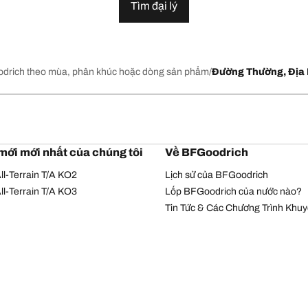
Tìm đại lý
drich theo mùa, phân khúc hoặc dòng sản phẩm
Đường Thường, Địa 
mới mới nhất của chúng tôi
Về BFGoodrich
l-Terrain T/A KO2
Lịch sử của BFGoodrich
l-Terrain T/A KO3
Lốp BFGoodrich của nước nào?
Tin Tức & Các Chương Trình Khu
Chính sách bảo mật
Điều khoản sử dụng
© Bản quyền Michelin 2026. Bản quyền đã được bảo hộ