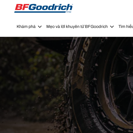
Go to page content
Go to page navigation
Khám phá
Mẹo và lời khuyên từ BFGoodrich
Tìm hiể