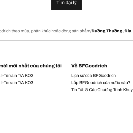
Tìm đại lý
drich theo mùa, phân khúc hoặc dòng sản phẩm
Đường Thường, Địa 
mới mới nhất của chúng tôi
Về BFGoodrich
l-Terrain T/A KO2
Lịch sử của BFGoodrich
l-Terrain T/A KO3
Lốp BFGoodrich của nước nào?
Tin Tức & Các Chương Trình Khu
Chính sách bảo mật
Điều khoản sử dụng
© Bản quyền Michelin 2026. Bản quyền đã được bảo hộ