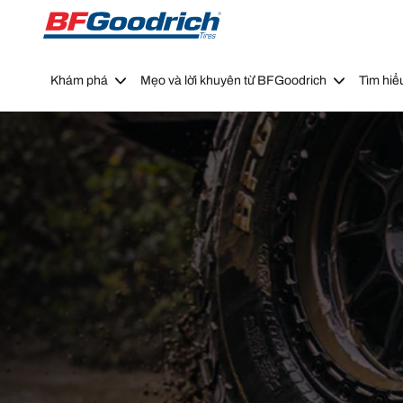
Go to page content
Go to page navigation
Khám phá
Mẹo và lời khuyên từ BFGoodrich
Tìm hiể