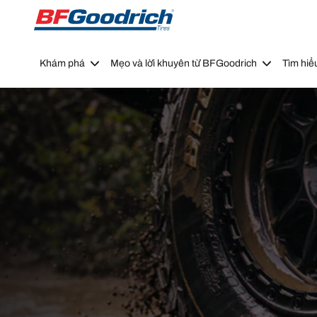
Go to page content
Go to page navigation
Khám phá
Mẹo và lời khuyên từ BFGoodrich
Tìm hiể