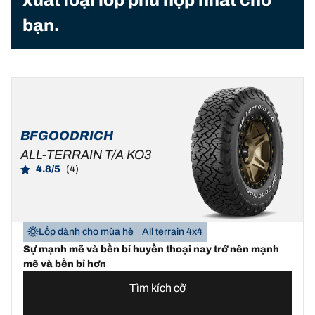
xuất loại lốp phù hợp nhất cho
bạn.
BFGOODRICH
ALL-TERRAIN T/A KO3
4.8/5
(4)
Lốp dành cho mùa hè
All terrain 4x4
Sự mạnh mẽ và bền bỉ huyền thoại nay trở nên mạnh
mẽ và bền bỉ hơn
Tìm kích cỡ