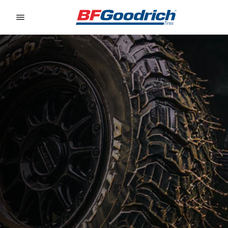
Go to page content
Go to page navigation