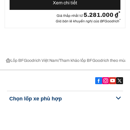
Xem chi tiết
*
5.281.000 ₫
Giá thấp nhất từ
*
Giá bán lẻ khuyến nghị của BFGoodrich
Lốp BFGoodrich Việt Nam
Tham khảo lốp BFGoodrich theo mùa,
Chọn lốp xe phù hợp
Những đổi mới mới nhất của chúng tôi
Về BFGoodrich