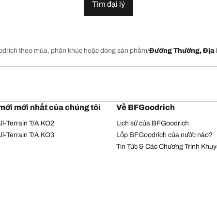
Tìm đại lý
drich theo mùa, phân khúc hoặc dòng sản phẩm
Đường Thường, Địa 
mới mới nhất của chúng tôi
Về BFGoodrich
l-Terrain T/A KO2
Lịch sử của BFGoodrich
l-Terrain T/A KO3
Lốp BFGoodrich của nước nào?
Tin Tức & Các Chương Trình Khu
Chính sách bảo mật
Điều khoản sử dụng
© Bản quyền Michelin 2026. Bản quyền đã được bảo hộ