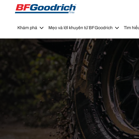
Go to page content
Go to page navigation
Khám phá
Mẹo và lời khuyên từ BFGoodrich
Tìm hiể