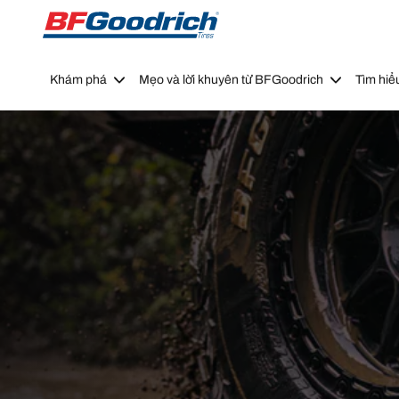
Go to page content
Go to page navigation
Khám phá
Mẹo và lời khuyên từ BFGoodrich
Tìm hiể