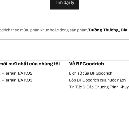
Tìm đại lý
drich theo mùa, phân khúc hoặc dòng sản phẩm
Đường Thường, Địa 
mới mới nhất của chúng tôi
Về BFGoodrich
l-Terrain T/A KO2
Lịch sử của BFGoodrich
l-Terrain T/A KO3
Lốp BFGoodrich của nước nào?
Tin Tức & Các Chương Trình Khu
Chính sách bảo mật
Điều khoản sử dụng
© Bản quyền Michelin 2026. Bản quyền đã được bảo hộ