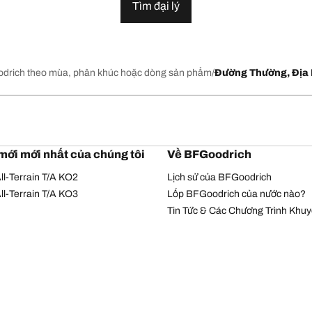
Tìm đại lý
drich theo mùa, phân khúc hoặc dòng sản phẩm
Đường Thường, Địa 
mới mới nhất của chúng tôi
Về BFGoodrich
l-Terrain T/A KO2
Lịch sử của BFGoodrich
l-Terrain T/A KO3
Lốp BFGoodrich của nước nào?
Tin Tức & Các Chương Trình Khu
Chính sách bảo mật
Điều khoản sử dụng
© Bản quyền Michelin 2026. Bản quyền đã được bảo hộ