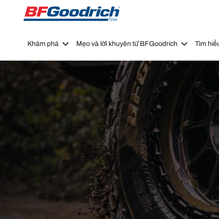
Go to page content
Go to page navigation
Khám phá
Mẹo và lời khuyên từ BFGoodrich
Tìm hiể