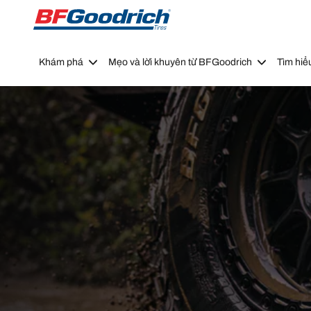
Go to page content
Go to page navigation
Khám phá
Mẹo và lời khuyên từ BFGoodrich
Tìm hiể