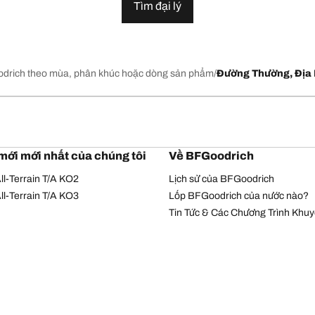
Tìm đại lý
drich theo mùa, phân khúc hoặc dòng sản phẩm
Đường Thường, Địa 
mới mới nhất của chúng tôi
Về BFGoodrich
l-Terrain T/A KO2
Lịch sử của BFGoodrich
l-Terrain T/A KO3
Lốp BFGoodrich của nước nào?
Tin Tức & Các Chương Trình Khu
Chính sách bảo mật
Điều khoản sử dụng
© Bản quyền Michelin 2026. Bản quyền đã được bảo hộ