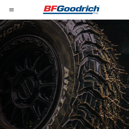
Go to page content
Go to page navigation