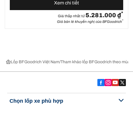
Xem chi tiết
*
5.281.000 ₫
Giá thấp nhất từ
*
Giá bán lẻ khuyến nghị của BFGoodrich
Lốp BFGoodrich Việt Nam
Tham khảo lốp BFGoodrich theo mùa,
Chọn lốp xe phù hợp
Những đổi mới mới nhất của chúng tôi
Về BFGoodrich