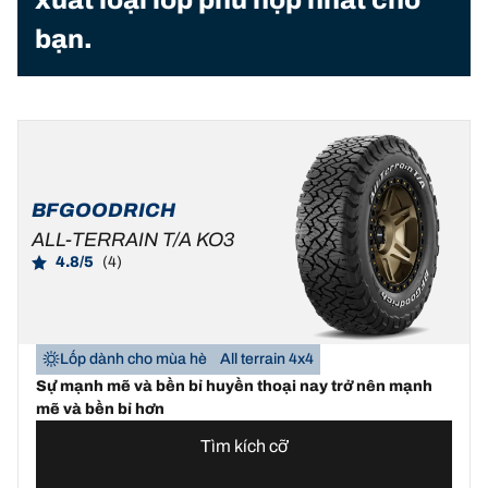
xuất loại lốp phù hợp nhất cho
bạn.
BFGOODRICH
ALL-TERRAIN T/A KO3
4.8/5
(4)
Lốp dành cho mùa hè
All terrain 4x4
Sự mạnh mẽ và bền bỉ huyền thoại nay trở nên mạnh
mẽ và bền bỉ hơn
Tìm kích cỡ