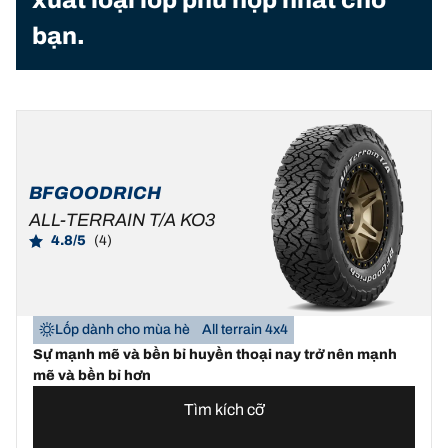
xuất loại lốp phù hợp nhất cho
bạn.
BFGOODRICH
ALL-TERRAIN T/A KO3
4.8/5
(4)
Lốp dành cho mùa hè
All terrain 4x4
Sự mạnh mẽ và bền bỉ huyền thoại nay trở nên mạnh
mẽ và bền bỉ hơn
Tìm kích cỡ