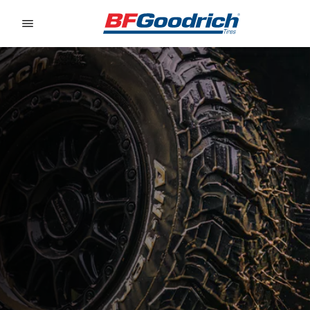
Go to page content
Go to page navigation