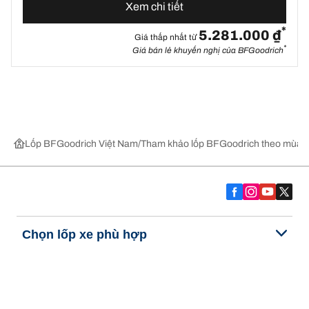
Xem chi tiết
*
5.281.000 ₫
Giá thấp nhất từ
*
Giá bán lẻ khuyến nghị của BFGoodrich
Lốp BFGoodrich Việt Nam
Tham khảo lốp BFGoodrich theo mùa,
Chọn lốp xe phù hợp
Những đổi mới mới nhất của chúng tôi
Về BFGoodrich