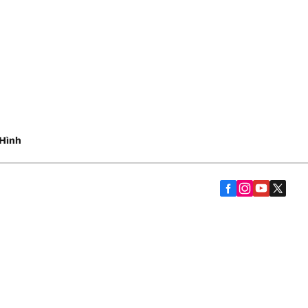
Hình
Trợ giúp và lời khuyên
Liên hệ
Chính sách bảo hành
yến Mại
bạn