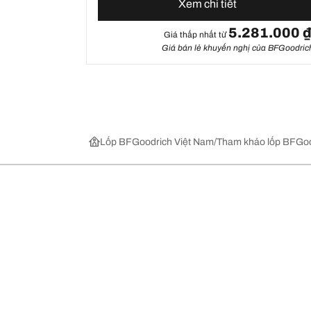
Xem chi tiết
5.281.000 
Giá thấp nhất từ
Giá bán lẻ khuyến nghị của BFGoodric
Lốp BFGoodrich Việt Nam
Tham khảo lốp BFGoo
Chọn lốp xe phù hợp
Những đổi 
Tìm lốp theo phân loại và dòng sản phẩm
BFGoodrich Al
Tìm lốp theo nhà sản xuất xe
BFGoodrich Al
Xem tất cả các kích cỡ mâm xe
Tất cả các lốp