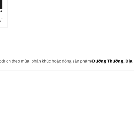
*
₫
*
h
drich theo mùa, phân khúc hoặc dòng sản phẩm
Đường Thường, Địa 
mới mới nhất của chúng tôi
Về BFGoodrich
l-Terrain T/A KO2
Lịch sử của BFGoodrich
l-Terrain T/A KO3
Lốp BFGoodrich của nước nào?
Tin Tức & Các Chương Trình Khu
Cấu hình lốp của 