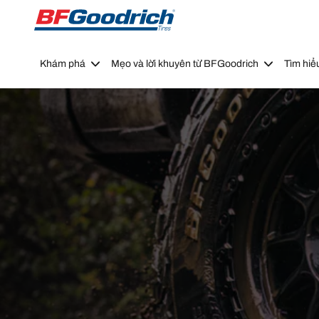
Go to page content
Go to page navigation
Khám phá
Mẹo và lời khuyên từ BFGoodrich
Tìm hiể