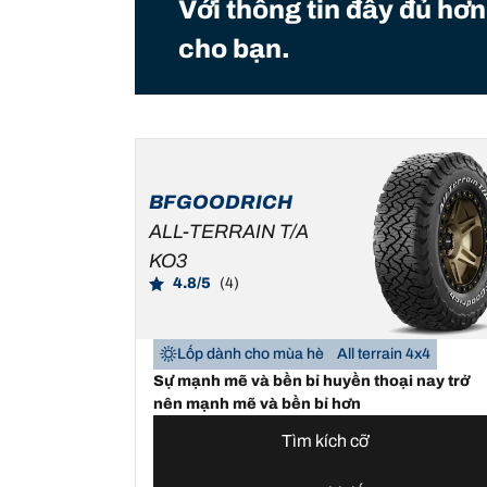
Với thông tin đầy đủ hơn
cho bạn.
BFGOODRICH
ALL-TERRAIN T/A
KO3
4.8/5
(4)
Lốp dành cho mùa hè
All terrain 4x4
Sự mạnh mẽ và bền bỉ huyền thoại nay trở
nên mạnh mẽ và bền bỉ hơn
Tìm kích cỡ