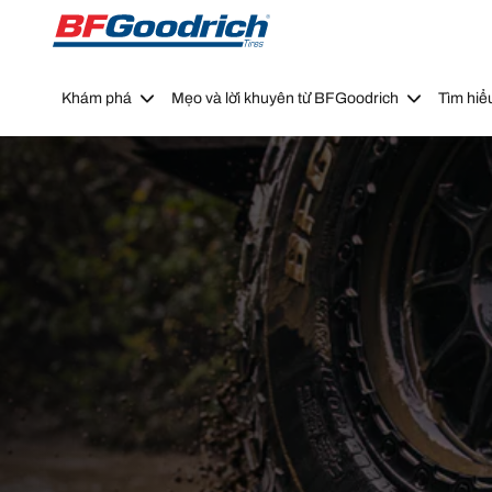
Go to page content
Go to page navigation
Khám phá
Mẹo và lời khuyên từ BFGoodrich
Tìm hiể