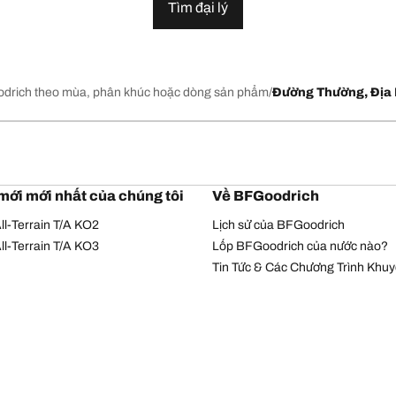
Tìm đại lý
drich theo mùa, phân khúc hoặc dòng sản phẩm
Đường Thường, Địa 
mới mới nhất của chúng tôi
Về BFGoodrich
l-Terrain T/A KO2
Lịch sử của BFGoodrich
l-Terrain T/A KO3
Lốp BFGoodrich của nước nào?
Tin Tức & Các Chương Trình Khu
Chính sách bảo mật
Điều khoản sử dụng
© Bản quyền Michelin 2026. Bản quyền đã được bảo hộ