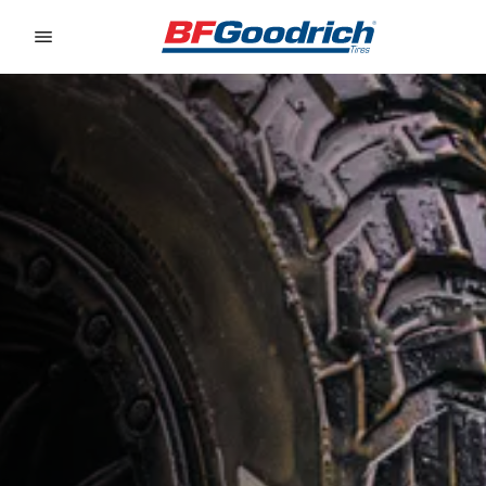
Go to page content
Go to page navigation