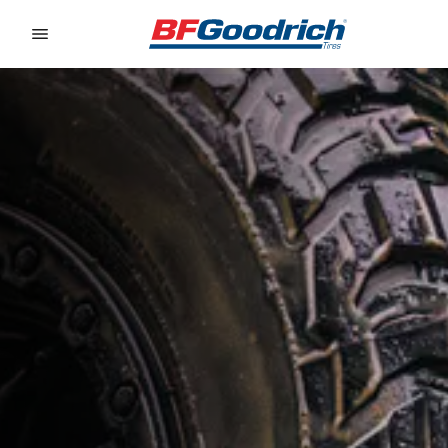
Go to page content
Go to page navigation