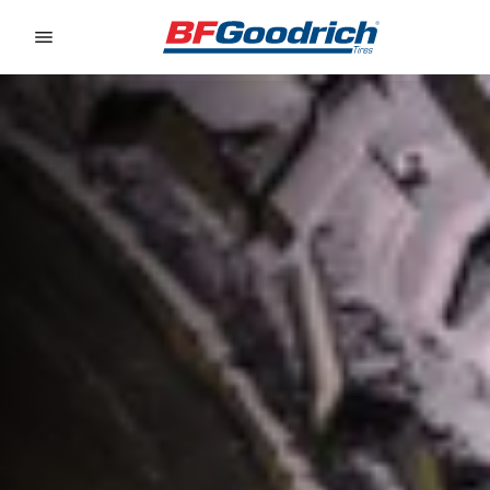
Go to page content
Go to page navigation