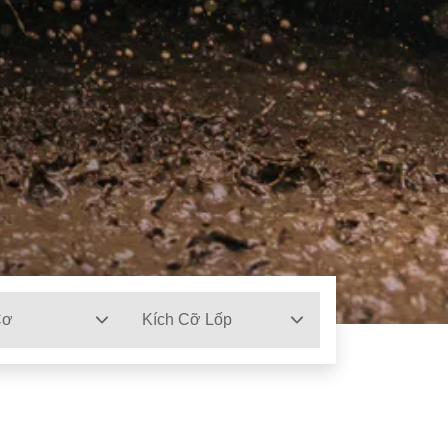
Cơ
Kích Cỡ Lốp