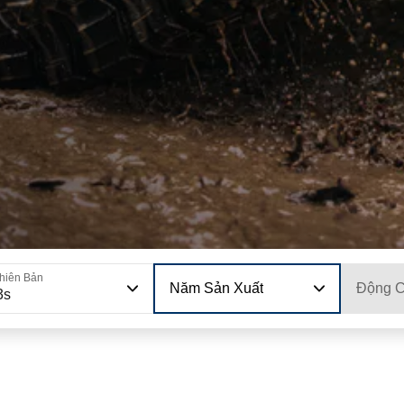
hiên Bản
Năm Sản Xuất
Động 
3s