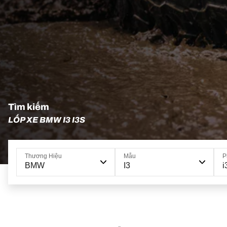
Tìm kiếm
LỐP XE BMW I3 I3S
Thương Hiệu
Mẫu
P
BMW
I3
i