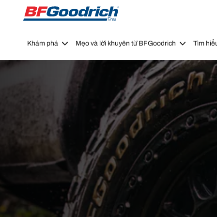
Go to page content
Go to page navigation
Khám phá
Mẹo và lời khuyên từ BFGoodrich
Tìm hiể