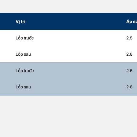
Vị trí
Áp s
Lốp trước
2.5
Lốp sau
2.8
Lốp trước
2.5
Lốp sau
2.8