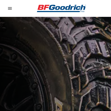
Go to page content
Go to page navigation