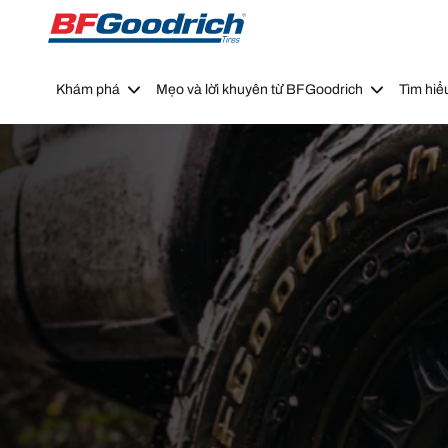
Go to page content
Go to page navigation
Khám phá
Mẹo và lời khuyên từ BFGoodrich
Tìm hiể