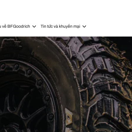
u về BFGoodrich
Tin tức và khuyến mại