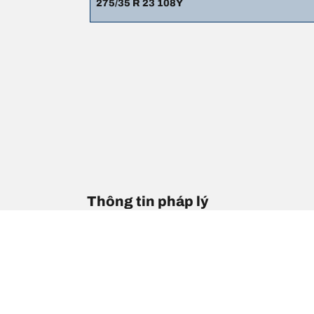
275/35 R 23 108Y
Thông tin pháp lý
Chỉ số tải trọng và/hoặc tốc độ hiển thị có thể hơi khá
1. Thông báo cho bạn nếu mức tải trọng và/hoặc tốc 
2. Xác định liệu áp suất lốp có cần điều chỉnh cho kí