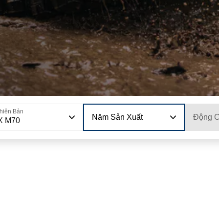
hiên Bản
Năm Sản Xuất
Động 
X M70