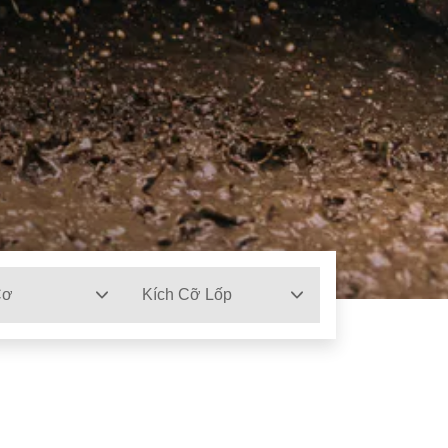
Cơ
Kích Cỡ Lốp