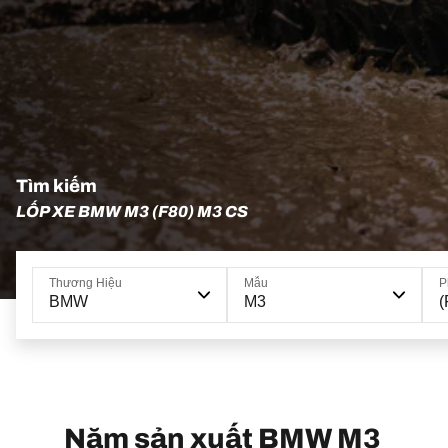
Tìm kiếm
LỐP XE BMW M3 (F80) M3 CS
Thương Hiệu
Mẫu
P
BMW
M3
(
Năm sản xuất BMW M3