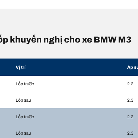
 lốp khuyến nghị cho xe BMW M3
Vị trí
Áp s
Lốp trước
2.2
Lốp sau
2.3
Lốp trước
2.2
Lốp sau
2.3