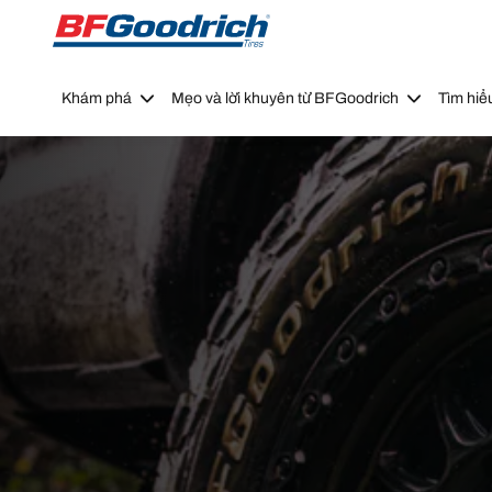
Go to page content
Go to page navigation
Khám phá
Mẹo và lời khuyên từ BFGoodrich
Tìm hiể