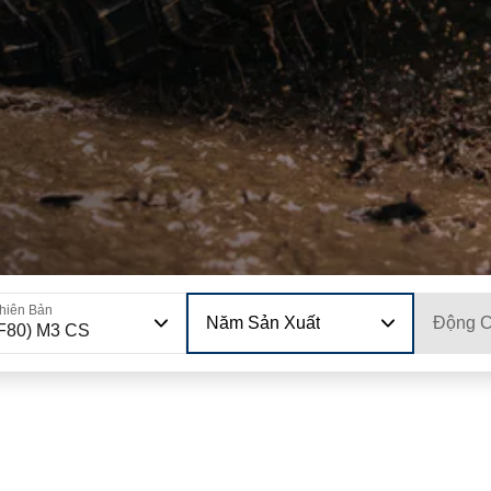
hiên Bản
Năm Sản Xuất
Động 
F80) M3 CS