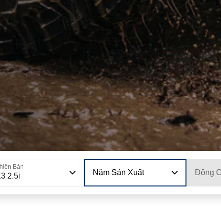
hiên Bản
Năm Sản Xuất
Động 
3 2.5i