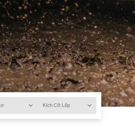
Cơ
Kích Cỡ Lốp