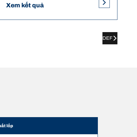
Xem kết quả
DEF
uất lốp