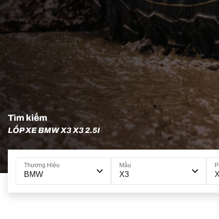
Tìm kiếm
LỐP XE BMW X3 X3 2.5I
Thương Hiệu
Mẫu
P
BMW
X3
X