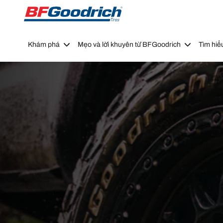
Go to page content
Go to page navigation
Khám phá
Mẹo và lời khuyên từ BFGoodrich
Tìm hiể