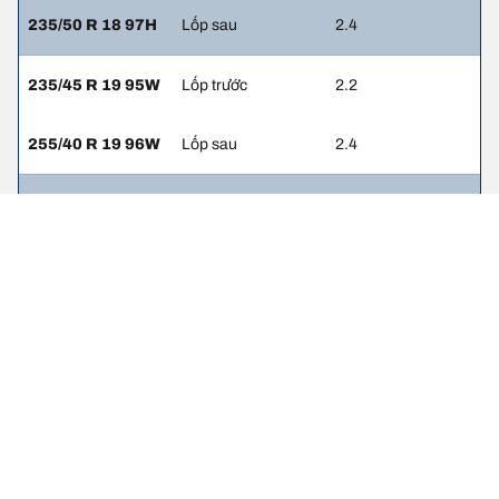
235/50 R 18 97H
Lốp sau
2.4
235/45 R 19 95W
Lốp trước
2.2
255/40 R 19 96W
Lốp sau
2.4
245/45 R 20
Lốp trước
2.2
103V
275/40 R 20
Lốp sau
2.2
106V
245/40 R 21
Lốp trước
2.2
100Y
275/35 R 21
Lốp sau
2.4
103Y