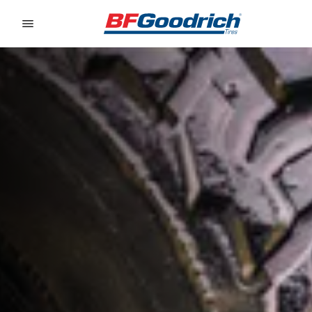
Go to page content
Go to page navigation