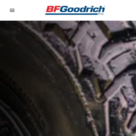
Go to page content
Go to page navigation