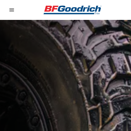
Go to page content
Go to page navigation