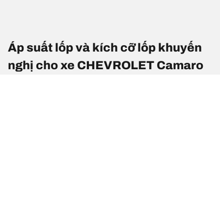
Áp suất lốp và kích cỡ lốp khuyến
nghị cho xe CHEVROLET Camaro
Kích cỡ lốp
Vị trí
Áp suất lốp
285/30 R 20
Lốp trước
2.2
95(Y)
305/30 R 20
Lốp sau
2.2
99(Y)
285/35 R 20
Lốp trước
2.2
100Y