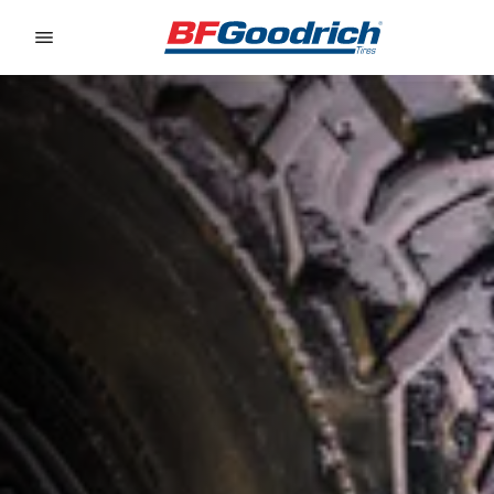
Go to page content
Go to page navigation