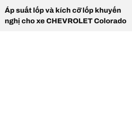
Áp suất lốp và kích cỡ lốp khuyến
nghị cho xe CHEVROLET Colorado
Kích cỡ lốp
Vị trí
Áp suất lốp
215/70 R 16
Lốp trước
-
108/106S
215/70 R 16
Lốp sau
-
108/106S
235/75 R 16
Lốp trước
2.4
110S
235/75 R 16
Lốp sau
2.4