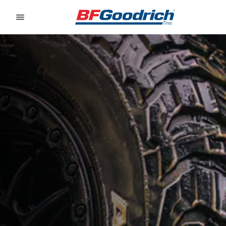
Go to page content
Go to page navigation