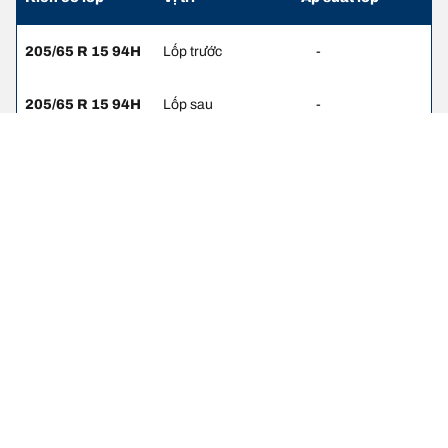
205/65 R 15 94H
Lốp trước
-
205/65 R 15 94H
Lốp sau
-
Thông tin pháp lý
Chỉ số tải trọng và/hoặc tốc độ hiển thị có thể hơi khác so với thông
số gốc trên nhãn xe. Với vai trò là chuyên gia, đại lý lốp sẽ tư vấn
cho bạn
1. Thông báo cho bạn nếu mức tải trọng và/hoặc tốc độ của lốp
thay thế khác với lốp ban đầu.
2. Xác định liệu áp suất lốp có cần điều chỉnh cho kích cỡ lốp thay