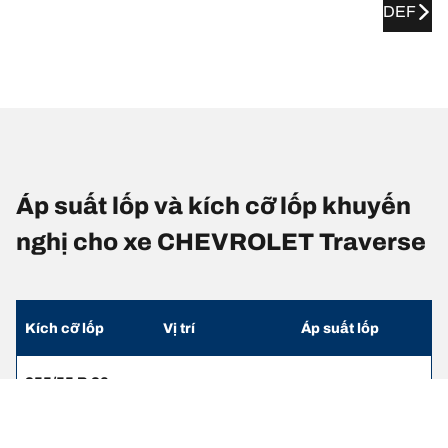
DEF
Áp suất lốp và kích cỡ lốp khuyến
nghị cho xe CHEVROLET Traverse
Kích cỡ lốp
Vị trí
Áp suất lốp
255/55 R 20
Lốp trước
2.4
107H