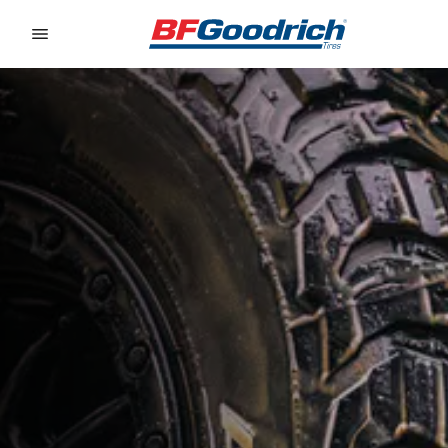
Go to page content
Go to page navigation