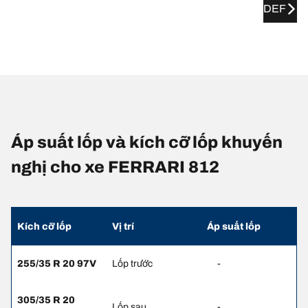
DEF
Áp suất lốp và kích cỡ lốp khuyến
nghị cho xe FERRARI 812
Kích cỡ lốp
Vị trí
Áp suất lốp
255/35 R 20 97V
Lốp trước
-
305/35 R 20
Lốp sau
-