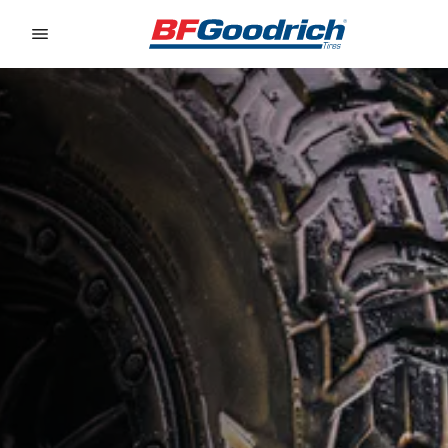
Go to page content
Go to page navigation