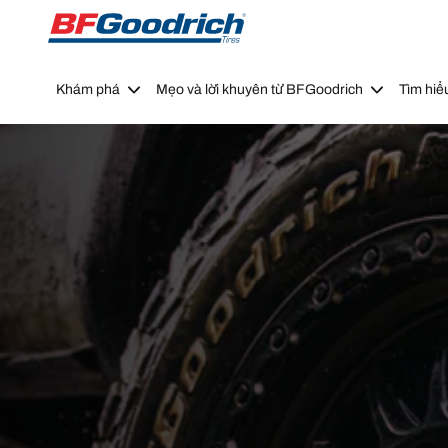
Go to page content
Go to page navigation
Khám phá
Mẹo và lời khuyên từ BFGoodrich
Tìm hiể