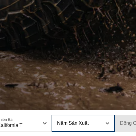
hiên Bản
Năm Sản Xuất
Động 
alifornia T