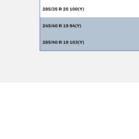
285/35 R 20 100(Y)
245/40 R 19 94(Y)
285/40 R 19 103(Y)
Thông tin pháp lý
Chỉ số tải trọng và/hoặc tốc độ hiển thị có thể hơi khá