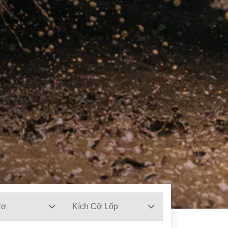
Cơ
Kích Cỡ Lốp