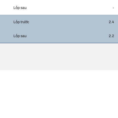
Lốp sau
-
Lốp trước
2.4
Lốp sau
2.2
Cấu hình lốp của 
c so với thông số gốc trên nhãn xe. Với vai trò là chuyên gia, đại lý lốp sẽ