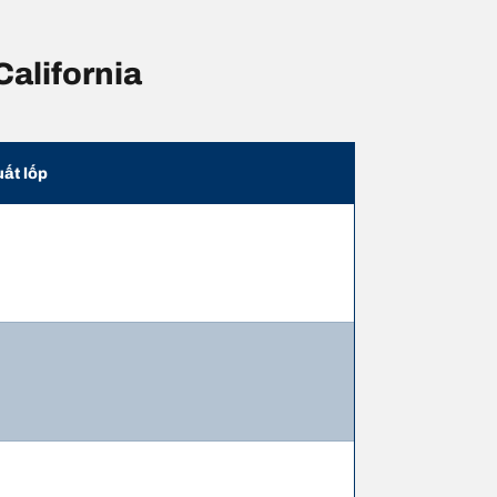
California
uất lốp