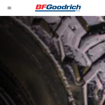
Go to page content
Go to page navigation