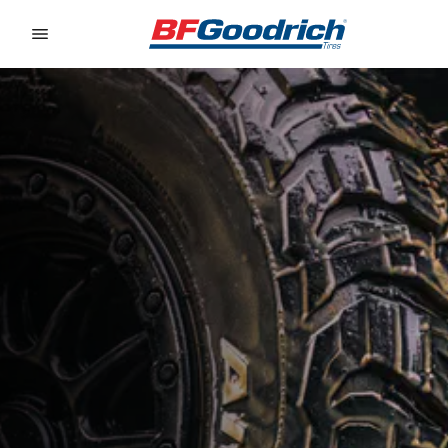
Go to page content
Go to page navigation