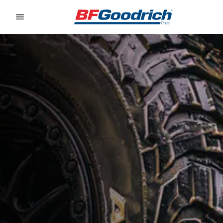
Go to page content
Go to page navigation