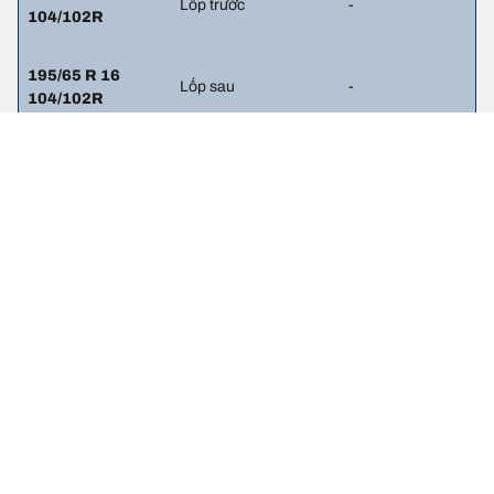
Lốp trước
-
104/102R
195/65 R 16
Lốp sau
-
104/102R
Thông tin pháp lý
Chỉ số tải trọng và/hoặc tốc độ hiển thị có thể hơi khác so với thông
số gốc trên nhãn xe. Với vai trò là chuyên gia, đại lý lốp sẽ tư vấn
cho bạn
1. Thông báo cho bạn nếu mức tải trọng và/hoặc tốc độ của lốp
thay thế khác với lốp ban đầu.
2. Xác định liệu áp suất lốp có cần điều chỉnh cho kích cỡ lốp thay
thế đề xuất hay không.