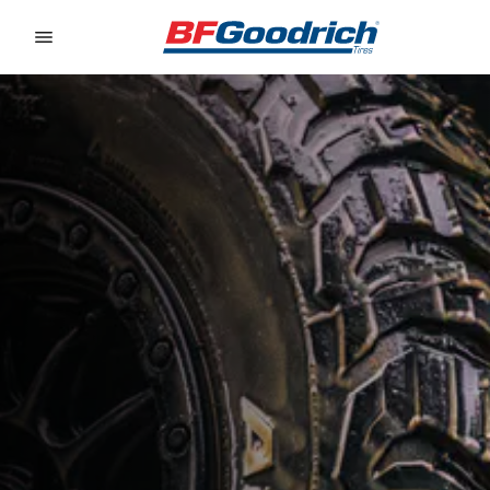
Go to page content
Go to page navigation