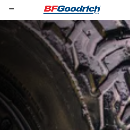
Go to page content
Go to page navigation