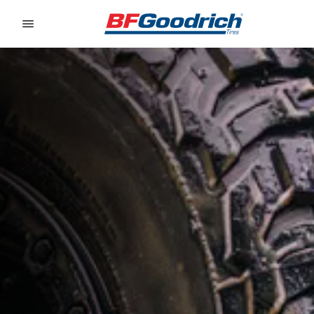
Go to page content
Go to page navigation