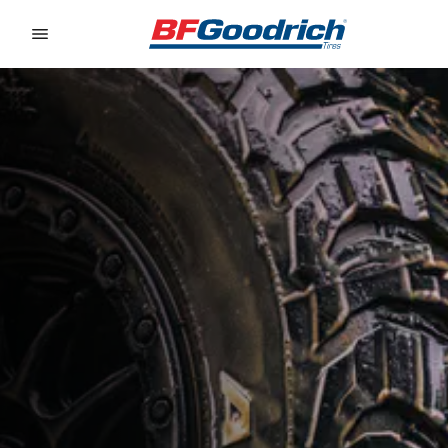
Go to page content
Go to page navigation