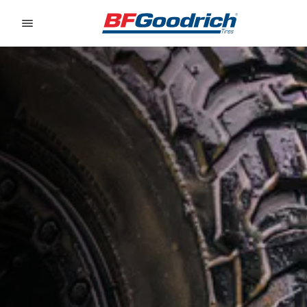
Go to page content
Go to page navigation