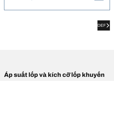
DEF
Áp suất lốp và kích cỡ lốp khuyến
nghị cho xe LAMBORGHINI
Aventador