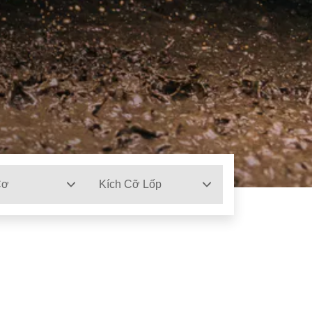
Cơ
Kích Cỡ Lốp