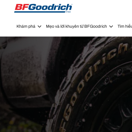
Go to page content
Go to page navigation
Khám phá
Mẹo và lời khuyên từ BFGoodrich
Tìm hiể