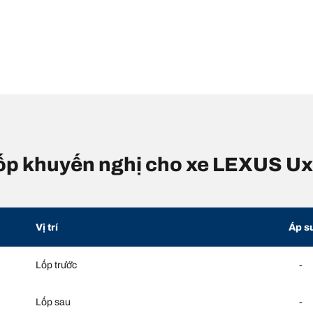
 lốp khuyến nghị cho xe LEXUS Ux
Vị trí
Áp s
Lốp trước
-
Lốp sau
-