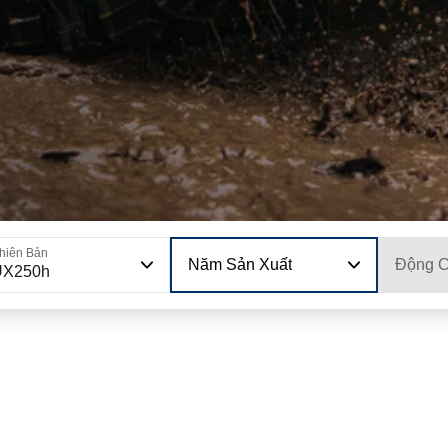
hiên Bản
Năm Sản Xuất
Động 
UX250h