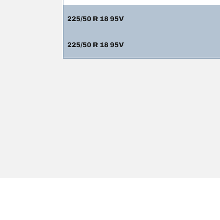
225/50 R 18 95V
225/50 R 18 95V
Thông tin pháp lý
Chỉ số tải trọng và/hoặc tốc độ hiển thị có thể hơi khá
1. Thông báo cho bạn nếu mức tải trọng và/hoặc tốc 
2. Xác định liệu áp suất lốp có cần điều chỉnh cho kí