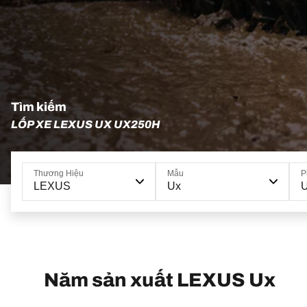
Tìm kiếm
LỐP XE LEXUS UX UX250H
Thương Hiệu
Mẫu
P
LEXUS
Ux
Năm sản xuất LEXUS Ux