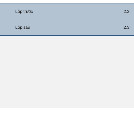
Lốp trước
2.3
Lốp sau
2.3
c so với thông số gốc trên nhãn xe. Với vai trò là chuyên gia, đại lý lốp sẽ
độ của lốp thay thế khác với lốp ban đầu.
ch cỡ lốp thay thế đề xuất hay không.