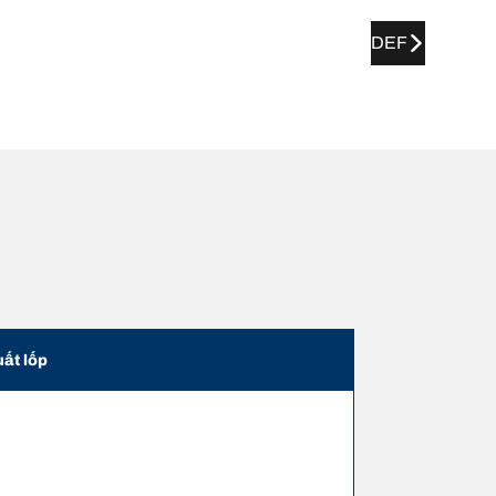
DEF
uất lốp