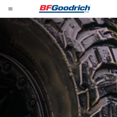
Go to page content
Go to page navigation