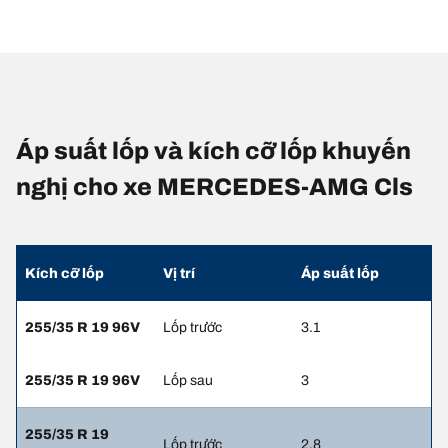
Áp suất lốp và kích cỡ lốp khuyến
nghị cho xe MERCEDES-AMG Cls
Kích cỡ lốp
Vị trí
Áp suất lốp
255/35 R 19 96V
Lốp trước
3.1
255/35 R 19 96V
Lốp sau
3
255/35 R 19
Lốp trước
2.8