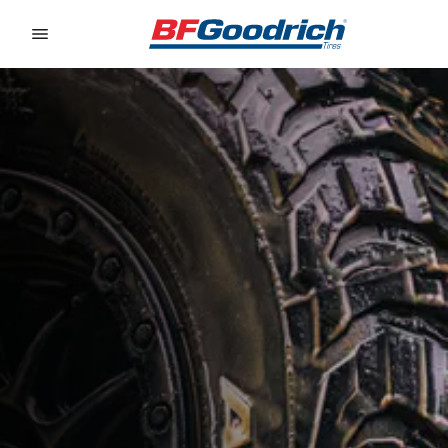
Go to page content
Go to page navigation