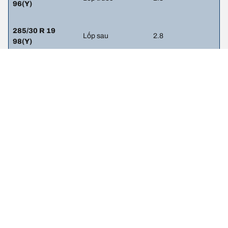
96(Y)
285/30 R 19
Lốp sau
2.8
98(Y)
Thông tin pháp lý
Chỉ số tải trọng và/hoặc tốc độ hiển thị có thể hơi khác so với thông
số gốc trên nhãn xe. Với vai trò là chuyên gia, đại lý lốp sẽ tư vấn
cho bạn
1. Thông báo cho bạn nếu mức tải trọng và/hoặc tốc độ của lốp
thay thế khác với lốp ban đầu.
2. Xác định liệu áp suất lốp có cần điều chỉnh cho kích cỡ lốp thay
thế đề xuất hay không.