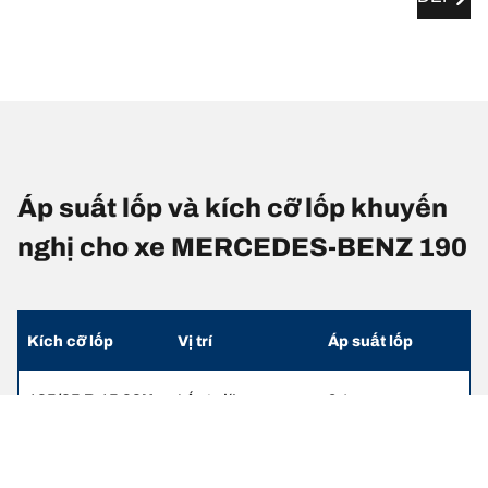
Áp suất lốp và kích cỡ lốp khuyến
nghị cho xe MERCEDES-BENZ 190
Kích cỡ lốp
Vị trí
Áp suất lốp
185/65 R 15 88H
Lốp trước
2.1
185/65 R 15 88H
Lốp sau
2.3