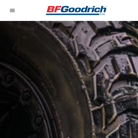
Go to page content
Go to page navigation