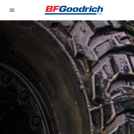
Go to page content
Go to page navigation